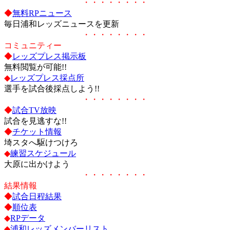
・・・・・・・・
◆
無料RPニュース
毎日浦和レッズニュースを更新
・・・・・・・・
コミュニティー
◆
レッズプレス掲示板
無料閲覧が可能!!
◆
レッズプレス採点所
選手を試合後採点しよう!!
・・・・・・・・
◆
試合TV放映
試合を見逃すな!!
◆
チケット情報
埼スタへ駆けつけろ
◆
練習スケジュール
大原に出かけよう
・・・・・・・・
結果情報
◆
試合日程結果
◆
順位表
◆
RPデータ
◆
浦和レッズメンバーリスト